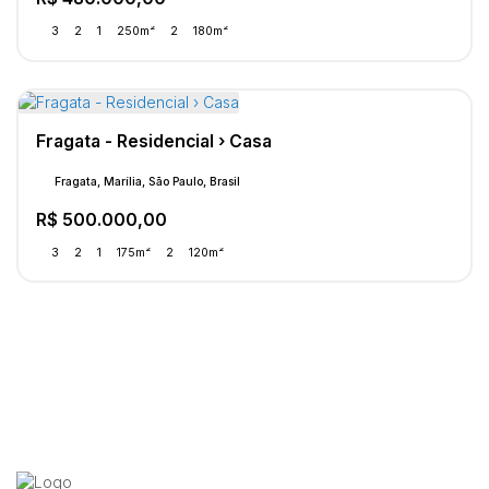
3
2
1
250m²
2
180m²
Fragata - Residencial › Casa
Fragata, Marília, São Paulo, Brasil
R$
500.000,00
3
2
1
175m²
2
120m²