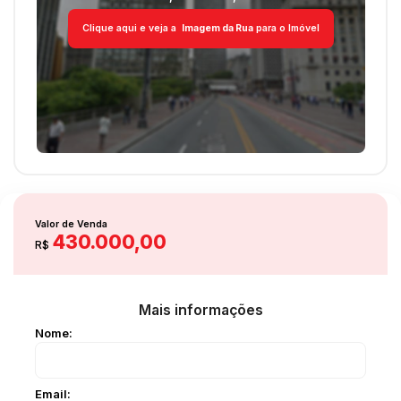
Clique aqui e veja a
Imagem da Rua
para o Imóvel
Valor de Venda
430.000,00
R$
Mais informações
Nome:
Email: