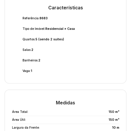
Características
Referência:
8683
Tipo de Imóvel:
Residencial
»
Casa
Quartos:
5 (sendo 2 suítes)
Salas:
2
Banheiros:
2
Vaga:
1
Medidas
Área Total:
150 m²
Área Útil:
150 m²
Largura da Frente:
10 m