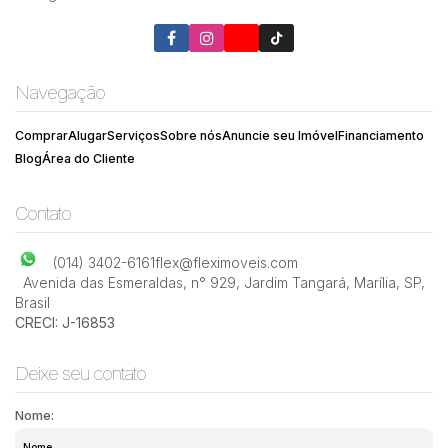
Navegação
Comprar
Alugar
Serviços
Sobre nós
Anuncie seu Imóvel
Financiamento
Blog
Área do Cliente
Contato
(014) 3402-6161
flex@fleximoveis.com
Avenida das Esmeraldas
,
n° 929
,
Jardim Tangará
,
Marília
,
SP
,
Brasil
CRECI: J-16853
Deixe seu contato
Nome: