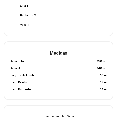
Sala:
1
Banheiros:
2
Vaga:
1
Medidas
Área Total:
250 m²
Área Útil:
140 m²
Largura da Frente:
10 m
Lado Direito:
25 m
Lado Esquerdo:
25 m
Imagem da Rua