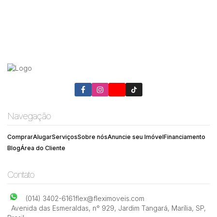
Navegação
Comprar
Alugar
Serviços
Sobre nós
Anuncie seu Imóvel
Financiamento
Blog
Área do Cliente
Contato
(014) 3402-6161
flex@fleximoveis.com
Avenida das Esmeraldas
,
n° 929
,
Jardim Tangará
,
Marília
,
SP
,