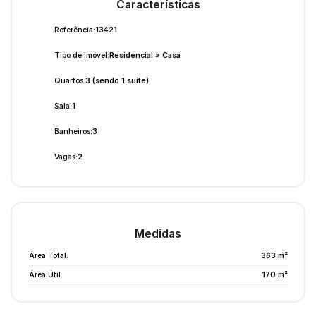
Características
Referência:
13421
Tipo de Imóvel:
Residencial
»
Casa
Quartos:
3 (sendo 1 suíte)
Sala:
1
Banheiros:
3
Vagas:
2
Medidas
Área Total:
363 m²
Área Útil:
170 m²