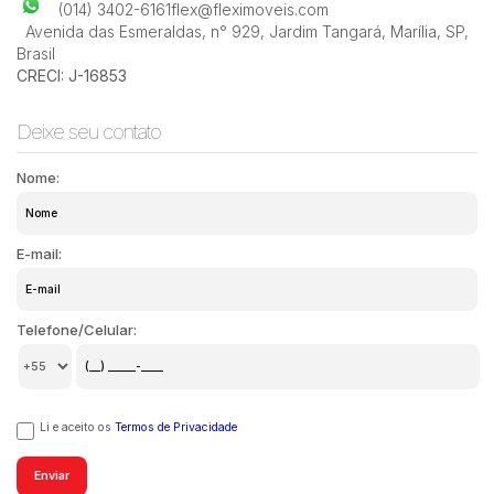
(014) 3402-6161
flex@fleximoveis.com
Avenida das Esmeraldas
,
n° 929
,
Jardim Tangará
,
Marília
,
SP
,
Brasil
CRECI: J-16853
Deixe seu contato
Nome:
E-mail:
Telefone/Celular:
Li e aceito os
Termos de Privacidade