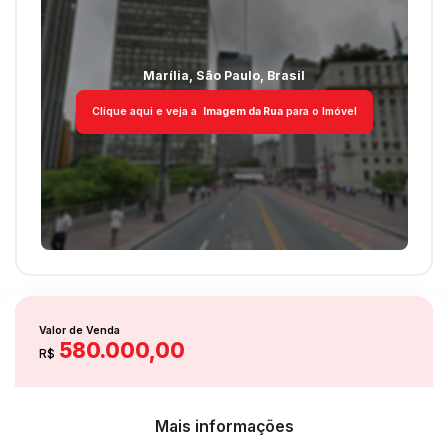
Quintal
Marília
,
São Paulo
,
Brasil
Clique aqui e veja a
Imagem da Rua
para o Imóvel
Valor de Venda
580.000,00
R$
Mais informações