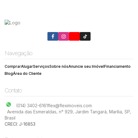
Navegação
Comprar
Alugar
Serviços
Sobre nós
Anuncie seu Imóvel
Financiamento
Blog
Área do Cliente
Contato
(014) 3402-6161
flex@fleximoveis.com
Avenida das Esmeraldas
,
n° 929
,
Jardim Tangará
,
Marília
,
SP
,
Brasil
CRECI: J-16853