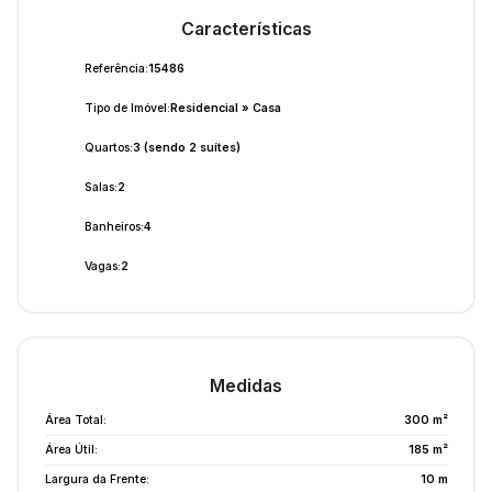
Características
Referência:
15486
Tipo de Imóvel:
Residencial
»
Casa
Quartos:
3 (sendo 2 suítes)
Salas:
2
Banheiros:
4
Vagas:
2
Medidas
Área Total:
300 m²
Área Útil:
185 m²
Largura da Frente:
10 m