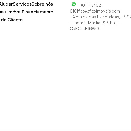
Alugar
Serviços
Sobre nós
(014) 3402-
6161
flex@fleximoveis.com
seu Imóvel
Financiamento
Avenida das Esmeraldas
,
n° 9
 do Cliente
Tangará
,
Marília
,
SP
,
Brasil
CRECI: J-16853