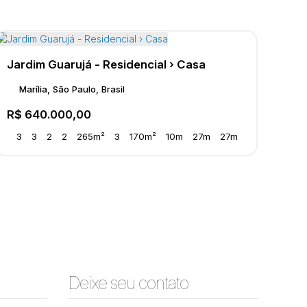
Jardim Guarujá - Residencial › Casa
Marília, São Paulo, Brasil
R$
640.000,00
3
3
2
2
265m²
3
170m²
10m
27m
27m
Deixe seu contato