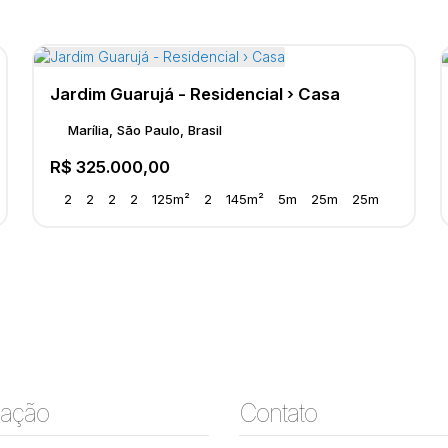
Jardim Guarujá - Residencial › Casa
Marília, São Paulo, Brasil
R$
325.000,00
2
2
2
2
125m²
2
145m²
5m
25m
25m
ação
Contato