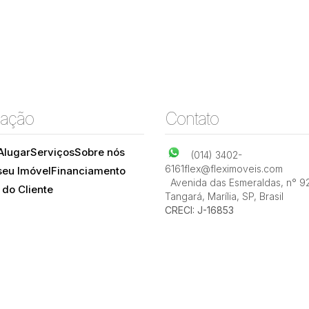
ação
Contato
Alugar
Serviços
Sobre nós
(014) 3402-
6161
flex@fleximoveis.com
seu Imóvel
Financiamento
Avenida das Esmeraldas
,
n° 9
 do Cliente
Tangará
,
Marília
,
SP
,
Brasil
CRECI: J-16853