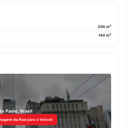
250 m²
140 m²
ão Paulo
,
Brasil
magem da Rua
para o Imóvel