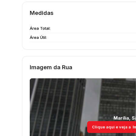
Medidas
Área Total:
Área Útil:
Imagem da Rua
Marília
,
S
Clique aqui e veja a
I