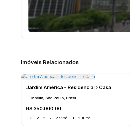
Imóveis Relacionados
Jardim América - Residencial › Casa
Marília, São Paulo, Brasil
R$
350.000,00
3
2
2
2
275m²
3
200m²