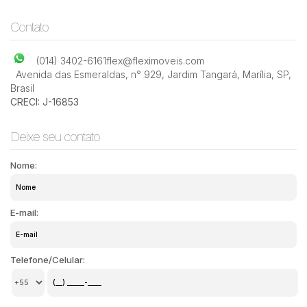
Contato
(014) 3402-6161
flex@fleximoveis.com
Avenida das Esmeraldas
,
n° 929
,
Jardim Tangará
,
Marília
,
SP
,
Brasil
CRECI: J-16853
Deixe seu contato
Nome:
E-mail:
Telefone/Celular: