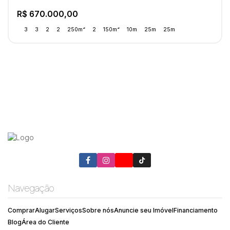
R$
670.000,00
3
3
2
2
250m²
2
150m²
10m
25m
25m
Navegação
Comprar
Alugar
Serviços
Sobre nós
Anuncie seu Imóvel
Financiamento
Blog
Área do Cliente