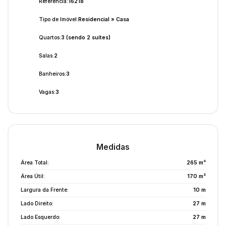
Referência:
16218
Tipo de Imóvel:
Residencial
»
Casa
Quartos:
3 (sendo 2 suítes)
Salas:
2
Banheiros:
3
Vagas:
3
Medidas
Área Total:
265 m²
Área Útil:
170 m²
Largura da Frente:
10 m
Lado Direito:
27 m
Lado Esquerdo:
27 m