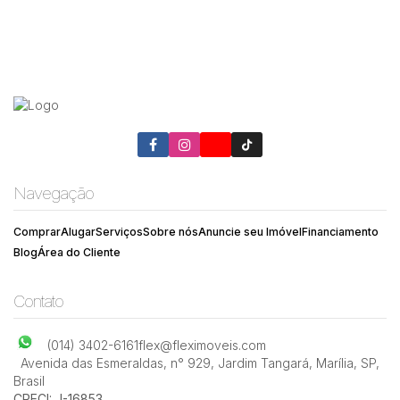
Navegação
Comprar
Alugar
Serviços
Sobre nós
Anuncie seu Imóvel
Financiamento
Blog
Área do Cliente
Contato
(014) 3402-6161
flex@fleximoveis.com
Avenida das Esmeraldas
,
n° 929
,
Jardim Tangará
,
Marília
,
SP
,
Brasil
CRECI: J-16853