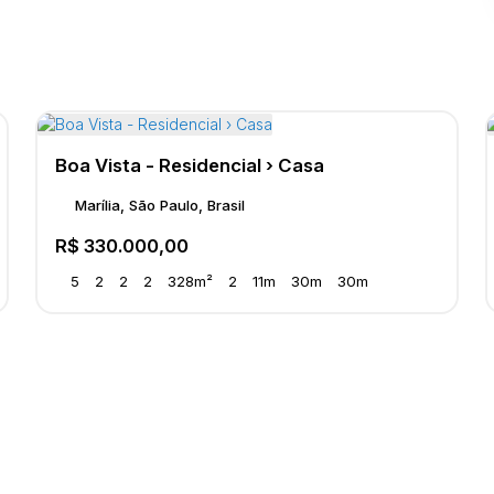
Boa Vista - Residencial › Casa
Marília, São Paulo, Brasil
R$
330.000,00
5
2
2
2
328m²
2
11m
30m
30m