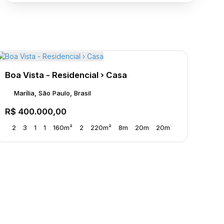
Boa Vista - Residencial › Casa
Marília, São Paulo, Brasil
R$
400.000,00
2
3
1
1
160m²
2
220m²
8m
20m
20m