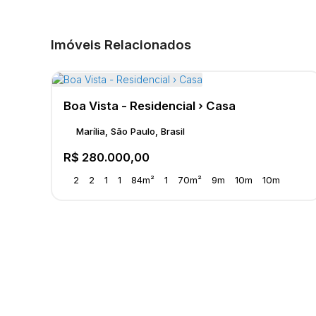
Imóveis Relacionados
Boa Vista - Residencial › Casa
Marília, São Paulo, Brasil
R$
280.000,00
2
2
1
1
84m²
1
70m²
9m
10m
10m