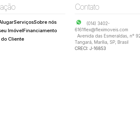
ação
Contato
Alugar
Serviços
Sobre nós
(014) 3402-
6161
flex@fleximoveis.com
seu Imóvel
Financiamento
Avenida das Esmeraldas
,
n° 9
 do Cliente
Tangará
,
Marília
,
SP
,
Brasil
CRECI: J-16853