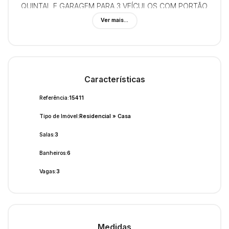
QUINTAL E GARAGEM PARA 3 VEÍCULOS COM PORTÃO
ELETRÔNICO.
Ver mais...
Características
Referência:
15411
Tipo de Imóvel:
Residencial
»
Casa
Salas:
3
Banheiros:
6
Vagas:
3
Medidas