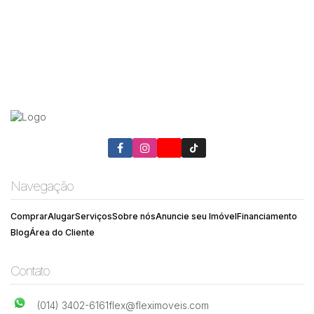
Navegação
Comprar
Alugar
Serviços
Sobre nós
Anuncie seu Imóvel
Financiamento
Blog
Área do Cliente
Contato
(014) 3402-6161
flex@fleximoveis.com