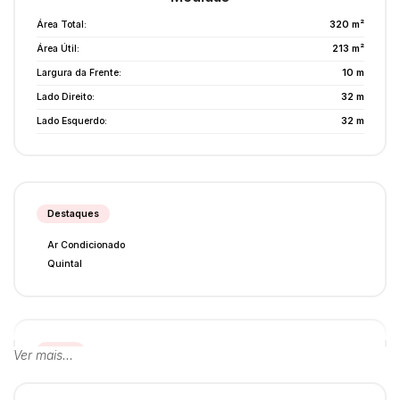
Área Total:
320 m²
Área Útil:
213 m²
Largura da Frente:
10 m
Lado Direito:
32 m
Lado Esquerdo:
32 m
Destaques
Ar Condicionado
Quintal
Lazer
Ver mais...
Churrasqueira