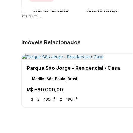
Cozinha Planejada
Área de Serviço
Ver mais...
Destaques
Imóveis Relacionados
Quintal
Parque São Jorge - Residencial › Casa
Marília, São Paulo, Brasil
R$
590.000,00
3
2
180m²
2
186m²