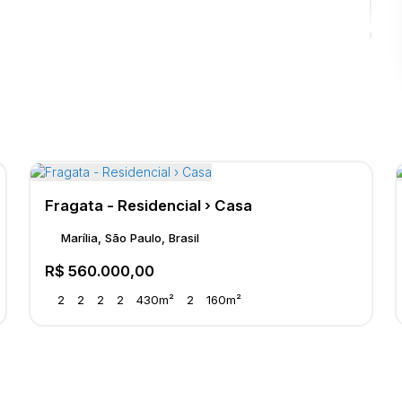
Fragata - Residencial › Casa
Marília, São Paulo, Brasil
R$
560.000,00
2
2
2
2
430m²
2
160m²