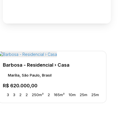
Barbosa - Residencial › Casa
Marília, São Paulo, Brasil
R$
620.000,00
3
3
2
2
250m²
2
165m²
10m
25m
25m