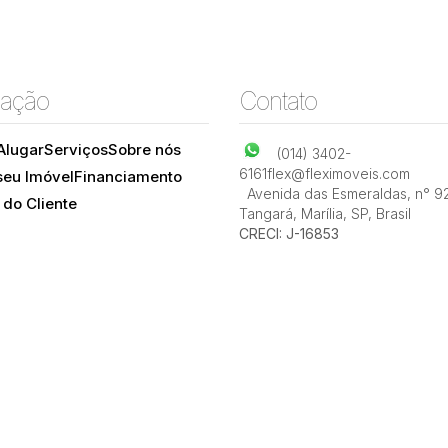
ação
Contato
Alugar
Serviços
Sobre nós
(014) 3402-
6161
flex@fleximoveis.com
seu Imóvel
Financiamento
Avenida das Esmeraldas
,
n° 9
 do Cliente
Tangará
,
Marília
,
SP
,
Brasil
CRECI: J-16853