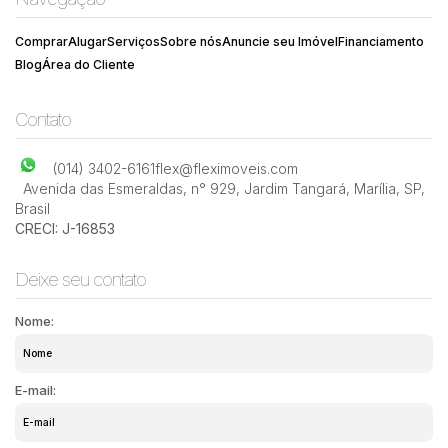
Comprar
Alugar
Serviços
Sobre nós
Anuncie seu Imóvel
Financiamento
Blog
Área do Cliente
Contato
(014) 3402-6161
flex@fleximoveis.com
Avenida das Esmeraldas
,
n° 929
,
Jardim Tangará
,
Marília
,
SP
,
Brasil
CRECI: J-16853
Deixe seu contato
Nome:
E-mail: