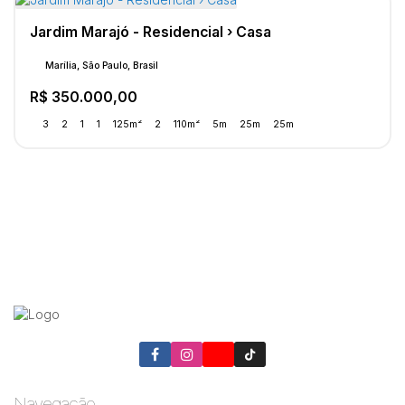
Jardim Marajó - Residencial › Casa
Marília, São Paulo, Brasil
R$
350.000,00
3
2
1
1
125m²
2
110m²
5m
25m
25m
Navegação