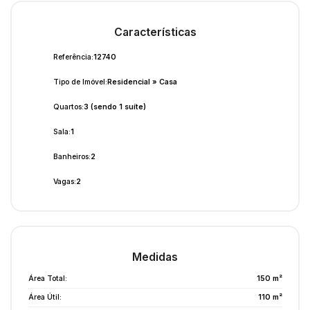
Características
Referência:
12740
Tipo de Imóvel:
Residencial
»
Casa
Quartos:
3 (sendo 1 suíte)
Sala:
1
Banheiros:
2
Vagas:
2
Medidas
Área Total:
150 m²
Área Útil:
110 m²