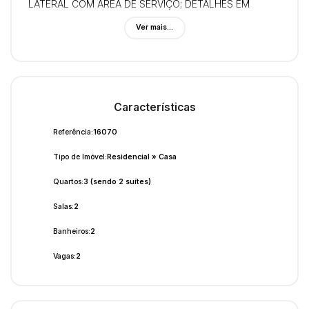
LATERAL COM ÁREA DE SERVIÇO; DETALHES EM
GESSO NO TETO EM TODOS OS CÔMODOS – MAIS
Ver mais...
ELEGÂNCIA E ACABAMENTO REFINADO; VAGA DE
GARAGEM PARA 2 CARROS; CASA SUPER
CONSERVADA, PRONTA PARA MORAR! IDEAL PARA
QUEM BUSCA PRATICIDADE, CONFORTO E UM IMÓVEL
COM ÓTIMA LOCALIZAÇÃO. null
Características
Referência:
16070
Tipo de Imóvel:
Residencial
»
Casa
Quartos:
3 (sendo 2 suítes)
Salas:
2
Banheiros:
2
Vagas:
2