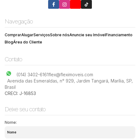
Navegação
Comprar
Alugar
Serviços
Sobre nós
Anuncie seu Imóvel
Financiamento
Blog
Área do Cliente
Contato
(014) 3402-6161
flex@fleximoveis.com
Avenida das Esmeraldas
,
n° 929
,
Jardim Tangará
,
Marília
,
SP
,
Brasil
CRECI: J-16853
Deixe seu contato
Nome: