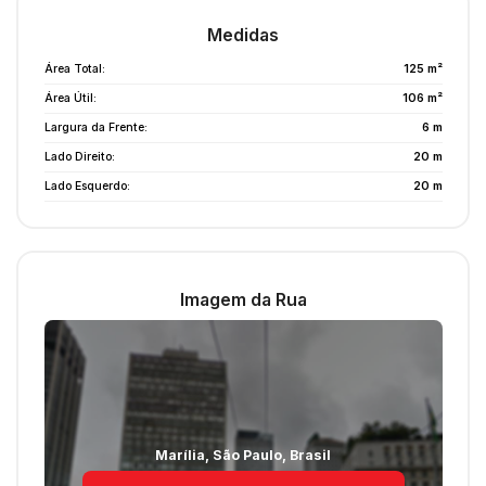
Medidas
Área Total:
125 m²
Área Útil:
106 m²
Largura da Frente:
6 m
Lado Direito:
20 m
Lado Esquerdo:
20 m
Imagem da Rua
Marília
,
São Paulo
,
Brasil