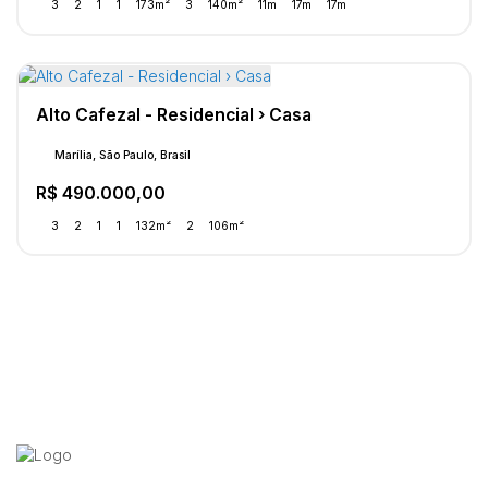
3
2
1
1
173m²
3
140m²
11m
17m
17m
Alto Cafezal - Residencial › Casa
Marília, São Paulo, Brasil
R$
490.000,00
3
2
1
1
132m²
2
106m²