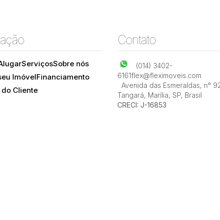
ação
Contato
Alugar
Serviços
Sobre nós
(014) 3402-
6161
flex@fleximoveis.com
seu Imóvel
Financiamento
Avenida das Esmeraldas
,
n° 9
 do Cliente
Tangará
,
Marília
,
SP
,
Brasil
CRECI: J-16853