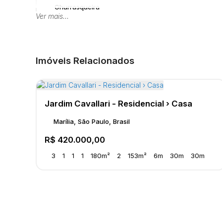
Churrasqueira
Ver mais...
Estrutura
Imóveis Relacionados
Cozinha Planejada
Edícula
Jardim Cavallari - Residencial › Casa
Marília, São Paulo, Brasil
Acabamento
R$
420.000,00
Piso Frio
3
1
1
1
180m²
2
153m²
6m
30m
30m