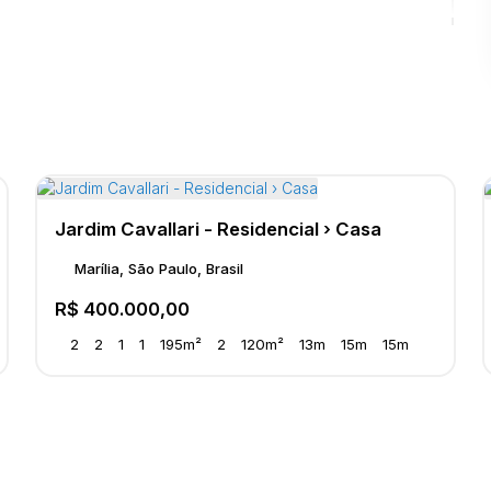
Área de Serviço
Jardim Cavallari - Residencial › Casa
Marília, São Paulo, Brasil
R$
400.000,00
2
2
1
1
195m²
2
120m²
13m
15m
15m