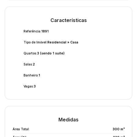
Características
Referência:
1891
Tipo de Imóvel:
Residencial
»
Casa
Quartos:
3 (sendo 1 suíte)
Salas:
2
Banheiro:
1
Vagas:
3
Medidas
Área Total:
300 m²