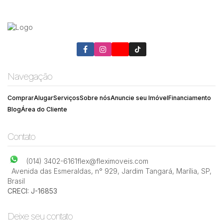
Navegação
Comprar
Alugar
Serviços
Sobre nós
Anuncie seu Imóvel
Financiamento
Blog
Área do Cliente
Contato
(014) 3402-6161
flex@fleximoveis.com
Avenida das Esmeraldas
,
n° 929
,
Jardim Tangará
,
Marília
,
SP
,
Brasil
CRECI: J-16853
Deixe seu contato