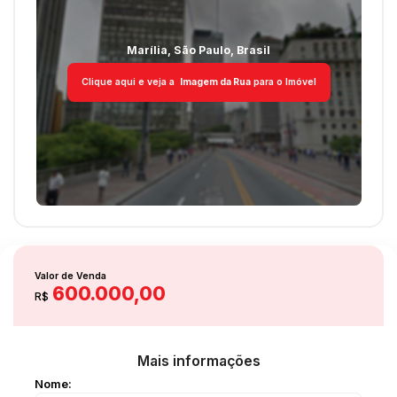
Marília
,
São Paulo
,
Brasil
Clique aqui e veja a
Imagem da Rua
para o Imóvel
Valor de Venda
600.000,00
R$
Mais informações
Nome: