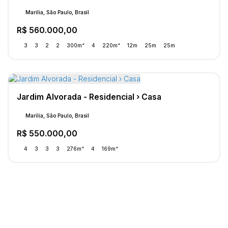
Marília, São Paulo, Brasil
R$
560.000,00
3
3
2
2
300m²
4
220m²
12m
25m
25m
Jardim Alvorada - Residencial › Casa
Marília, São Paulo, Brasil
R$
550.000,00
4
3
3
3
276m²
4
169m²