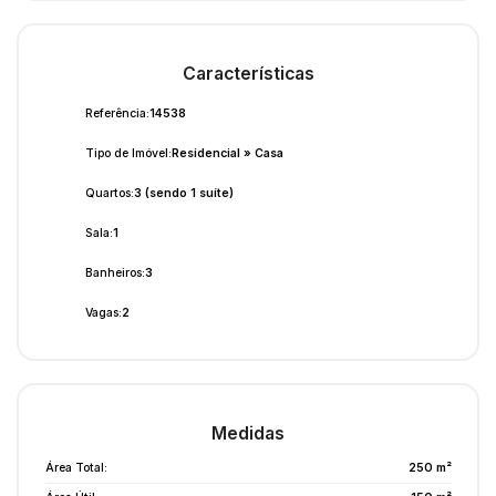
Características
Referência:
14538
Tipo de Imóvel:
Residencial
»
Casa
Quartos:
3 (sendo 1 suíte)
Sala:
1
Banheiros:
3
Vagas:
2
Medidas
Área Total:
250 m²