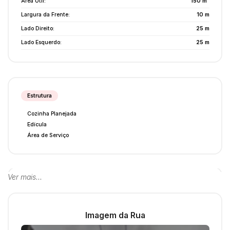
Área Útil:
150 m²
Largura da Frente:
10 m
Lado Direito:
25 m
Lado Esquerdo:
25 m
Estrutura
Cozinha Planejada
Edícula
Área de Serviço
Ver mais...
Acabamento
Piso Frio
Imagem da Rua