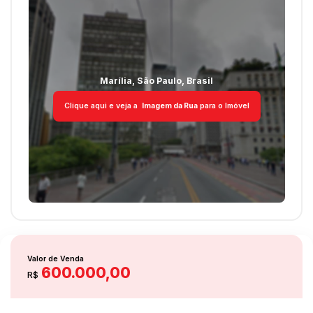
Destaques
Quintal
Marília
,
São Paulo
,
Brasil
Clique aqui e veja a
Imagem da Rua
para o Imóvel
Valor de Venda
600.000,00
R$