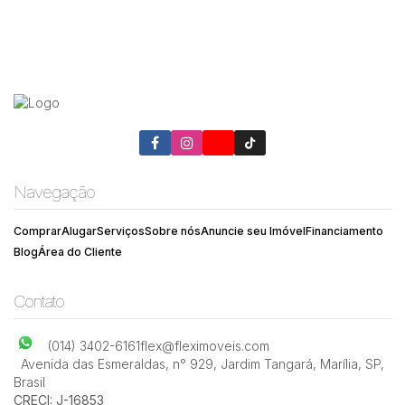
Navegação
Comprar
Alugar
Serviços
Sobre nós
Anuncie seu Imóvel
Financiamento
Blog
Área do Cliente
Contato
(014) 3402-6161
flex@fleximoveis.com
Avenida das Esmeraldas
,
n° 929
,
Jardim Tangará
,
Marília
,
SP
,
Brasil
CRECI: J-16853