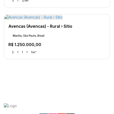
3
1
121m²
Avencas (Avencas) - Rural › Sítio
Marília, São Paulo, Brasil
R$
1.250.000,00
2
1
1
1
5m²