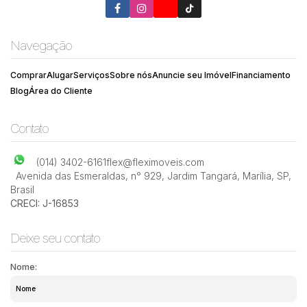
Navegação
Comprar
Alugar
Serviços
Sobre nós
Anuncie seu Imóvel
Financiamento
Blog
Área do Cliente
Contato
(014) 3402-6161
flex@fleximoveis.com
Avenida das Esmeraldas
,
n° 929
,
Jardim Tangará
,
Marília
,
SP
,
Brasil
CRECI: J-16853
Deixe seu contato
Nome: