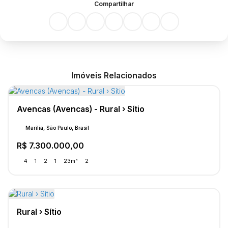
Compartilhar
Imóveis Relacionados
Avencas (Avencas) - Rural › Sítio
Marília, São Paulo, Brasil
R$
7.300.000,00
4
1
2
1
23m²
2
Rural › Sítio