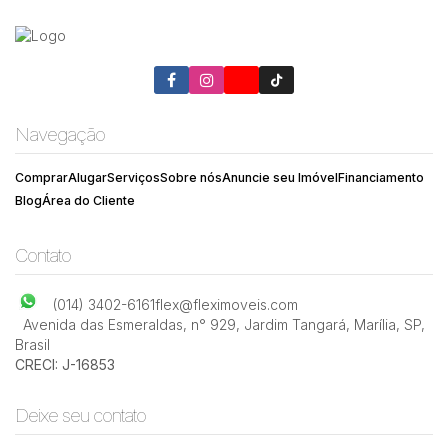
Navegação
Comprar
Alugar
Serviços
Sobre nós
Anuncie seu Imóvel
Financiamento
Blog
Área do Cliente
Contato
(014) 3402-6161
flex@fleximoveis.com
Avenida das Esmeraldas
,
n° 929
,
Jardim Tangará
,
Marília
,
SP
,
Brasil
CRECI: J-16853
Deixe seu contato