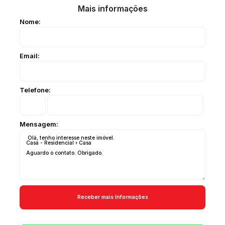
Acabamento
Mais informações
Piso Frio
Nome:
Email:
Telefone:
Mensagem: