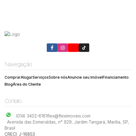
Navegação
Comprar
Alugar
Serviços
Sobre nós
Anuncie seu Imóvel
Financiamento
Blog
Área do Cliente
Contato
(014) 3402-6161
flex@fleximoveis.com
Avenida das Esmeraldas
,
n° 929
,
Jardim Tangará
,
Marília
,
SP
,
Brasil
CRECI: J-16853