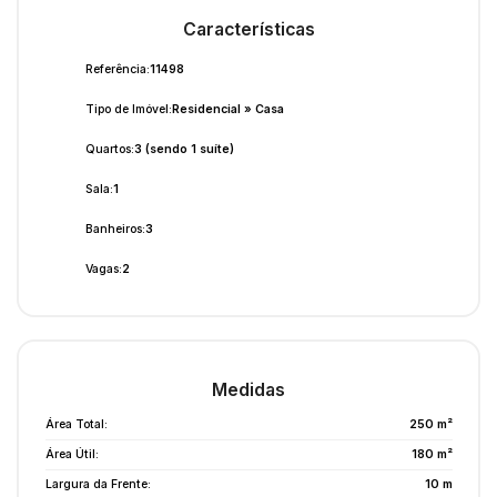
Características
Referência:
11498
Tipo de Imóvel:
Residencial
»
Casa
Quartos:
3 (sendo 1 suíte)
Sala:
1
Banheiros:
3
Vagas:
2
Medidas
Área Total:
250 m²
Área Útil:
180 m²
Largura da Frente:
10 m