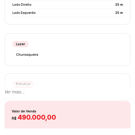
Lado Direito:
25 m
Lado Esquerdo:
25 m
Lazer
Churrasqueira
Estrutura
Ver mais...
Copa
Cozinha Planejada
Dormitório Empregada
Valor de Venda
490.000,00
R$