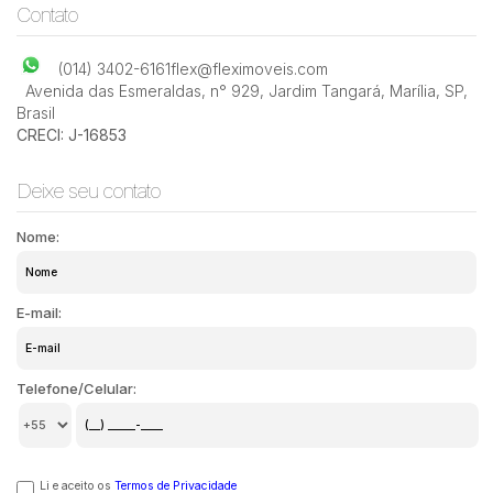
Contato
(014) 3402-6161
flex@fleximoveis.com
Avenida das Esmeraldas
,
n° 929
,
Jardim Tangará
,
Marília
,
SP
,
Brasil
CRECI: J-16853
Deixe seu contato
Nome:
E-mail:
Telefone/Celular:
Li e aceito os
Termos de Privacidade