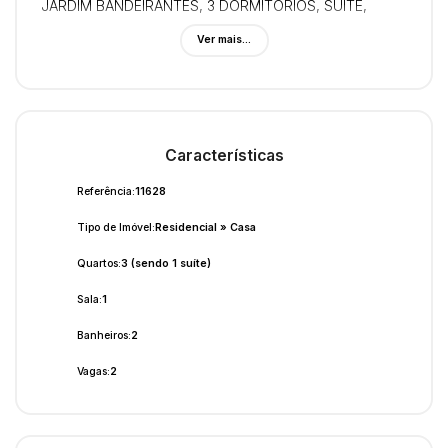
JARDIM BANDEIRANTES, 3 DORMITÓRIOS, SUÍTE,
EDÍCULA, QUINTAL, 430.000,00
Ver mais...
Características
Referência:
11628
Tipo de Imóvel:
Residencial
»
Casa
Quartos:
3 (sendo 1 suíte)
Sala:
1
Banheiros:
2
Vagas:
2