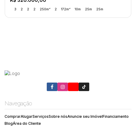
R$
320.000,00
3
2
2
2
250m²
2
172m²
10m
25m
25m
Navegação
Comprar
Alugar
Serviços
Sobre nós
Anuncie seu Imóvel
Financiamento
Blog
Área do Cliente