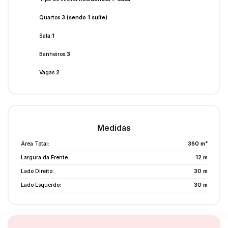
Quartos:
3 (sendo 1 suíte)
Sala:
1
Banheiros:
3
Vagas:
2
Medidas
Área Total:
360 m²
Largura da Frente:
12 m
Lado Direito:
30 m
Lado Esquerdo:
30 m