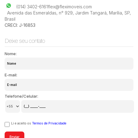
(014) 3402-6161
flex@fleximoveis.com
Avenida das Esmeraldas
,
n° 929
,
Jardim Tangará
,
Marília
,
SP
,
Brasil
CRECI: J-16853
Deixe seu contato
Nome:
E-mail:
Telefone/Celular:
Li e aceito os
Termos de Privacidade