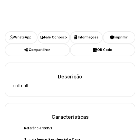
WhatsApp
Fale Conosco
Informações
Imprimir
Compartilhar
QR Code
Descrição
null null
Características
Referência:
16351
Tipo de Imóvel:
Residencial
»
Casa