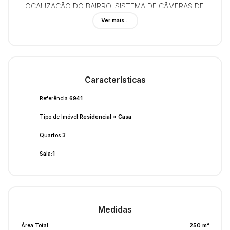
LOCALIZAÇÃO DO BAIRRO, SISTEMA DE CÂMERAS DE
SEGURANÇA INTERNA E EXTERNA.
Ver mais...
Características
Referência:
6941
Tipo de Imóvel:
Residencial
»
Casa
Quartos:
3
Sala:
1
Medidas
Área Total:
250 m²