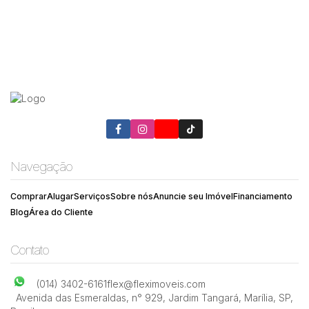
Navegação
Comprar
Alugar
Serviços
Sobre nós
Anuncie seu Imóvel
Financiamento
Blog
Área do Cliente
Contato
(014) 3402-6161
flex@fleximoveis.com
Avenida das Esmeraldas
,
n° 929
,
Jardim Tangará
,
Marília
,
SP
,