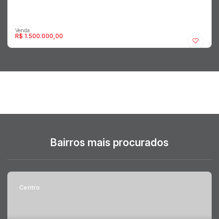
R$
1.500.000,00
Jardim Tangará - Residencial › Casa
Marília
,
São Paulo
,
Brasil
Bairros mais procurados
3
1
308m²
Centro