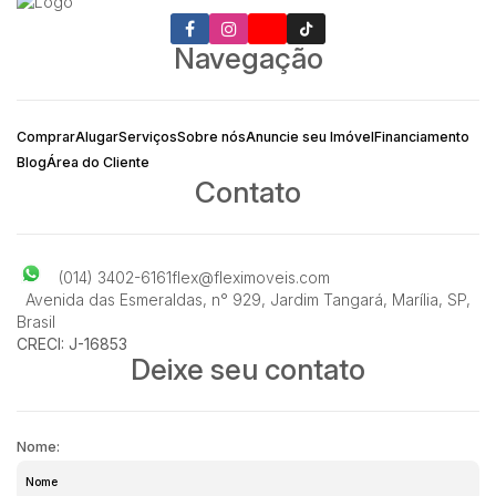
Navegação
Comprar
Alugar
Serviços
Sobre nós
Anuncie seu Imóvel
Financiamento
Blog
Área do Cliente
Contato
(014) 3402-6161
flex@fleximoveis.com
Avenida das Esmeraldas
,
n° 929
,
Jardim Tangará
,
Marília
,
SP
,
Brasil
CRECI: J-16853
Deixe seu contato
Nome: