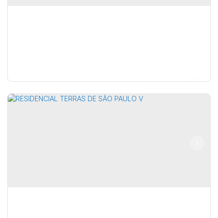
LORO CORPORATE
Alameda das Arvores
,
N°:
S/N
,
Marília
,
São Paulo
,
Brasil