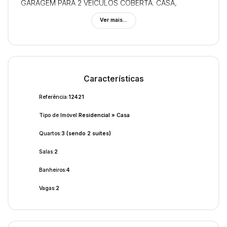
GARAGEM PARA 2 VEÍCULOS COBERTA. CASA,
RESIDENCIA, AEROPORTO, 3 DORMITÓRIOS,
Ver mais...
SOBRADO, SUÍTE, ÁREA DE LAZER, SALAS, R$
1000.000,00
Características
Referência:
12421
Tipo de Imóvel:
Residencial
»
Casa
Quartos:
3 (sendo 2 suítes)
Salas:
2
Banheiros:
4
Vagas:
2