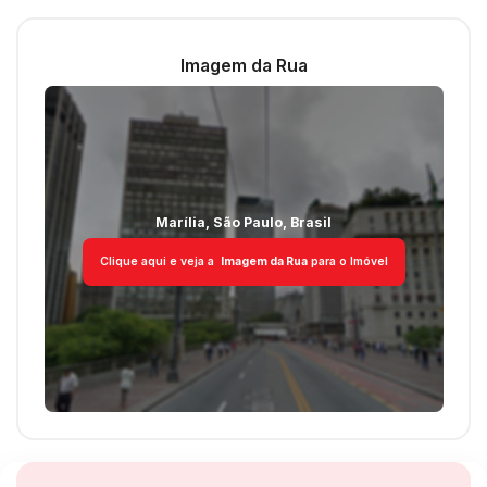
Lazer
Churrasqueira
Imagem da Rua
Piscina
Estrutura
Copa
Marília
,
São Paulo
,
Brasil
Cozinha Planejada
Dormitório Empregada
Clique aqui e veja a
Imagem da Rua
para o Imóvel
Área de Serviço
Acabamento
Piso Frio