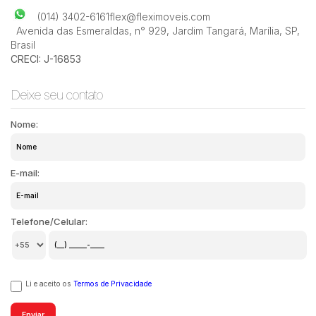
(014) 3402-6161
flex@fleximoveis.com
Avenida das Esmeraldas
,
n° 929
,
Jardim Tangará
,
Marília
,
SP
,
Brasil
CRECI: J-16853
Deixe seu contato
Nome:
E-mail:
Telefone/Celular:
Li e aceito os
Termos de Privacidade