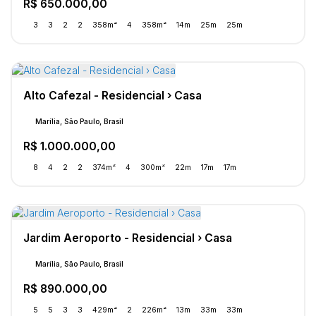
R$
650.000,00
3
3
2
2
358m²
4
358m²
14m
25m
25m
Alto Cafezal - Residencial › Casa
Marília, São Paulo, Brasil
R$
1.000.000,00
8
4
2
2
374m²
4
300m²
22m
17m
17m
Jardim Aeroporto - Residencial › Casa
Marília, São Paulo, Brasil
R$
890.000,00
5
5
3
3
429m²
2
226m²
13m
33m
33m