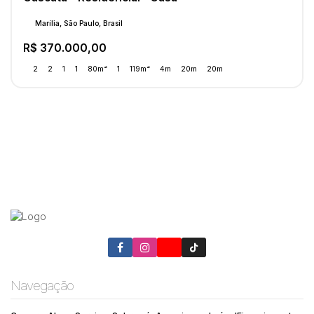
Marília, São Paulo, Brasil
R$
370.000,00
2
2
1
1
80m²
1
119m²
4m
20m
20m
Navegação