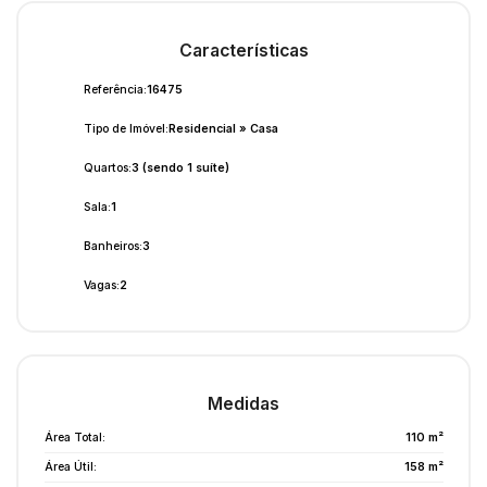
Características
Referência:
16475
Tipo de Imóvel:
Residencial
»
Casa
Quartos:
3 (sendo 1 suíte)
Sala:
1
Banheiros:
3
Vagas:
2
Medidas
Área Total:
110 m²
Área Útil:
158 m²