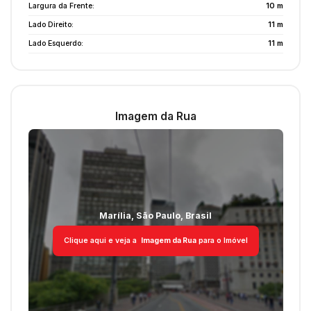
Largura da Frente:
10 m
Lado Direito:
11 m
Lado Esquerdo:
11 m
Imagem da Rua
Marília
,
São Paulo
,
Brasil
Clique aqui e veja a
Imagem da Rua
para o Imóvel