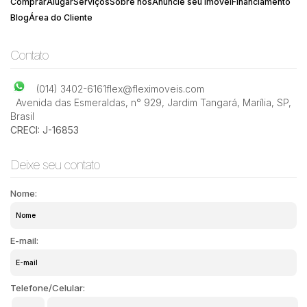
Comprar
Alugar
Serviços
Sobre nós
Anuncie seu Imóvel
Financiamento
Blog
Área do Cliente
Contato
(014) 3402-6161
flex@fleximoveis.com
Avenida das Esmeraldas
,
n° 929
,
Jardim Tangará
,
Marília
,
SP
,
Brasil
CRECI: J-16853
Deixe seu contato
Nome:
E-mail:
Telefone/Celular: