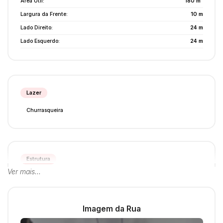
Área Útil:
180 m²
Largura da Frente:
10 m
Lado Direito:
24 m
Lado Esquerdo:
24 m
Lazer
Churrasqueira
Estrutura
Ver mais...
Cozinha Planejada
Despensa
Área de Serviço
Imagem da Rua