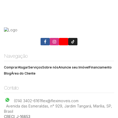
Navegação
Comprar
Alugar
Serviços
Sobre nós
Anuncie seu Imóvel
Financiamento
Blog
Área do Cliente
Contato
(014) 3402-6161
flex@fleximoveis.com
Avenida das Esmeraldas
,
n° 929
,
Jardim Tangará
,
Marília
,
SP
,
Brasil
CRECI: J-16853