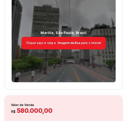
Marília
,
São Paulo
,
Brasil
Clique aqui e veja a
Imagem da Rua
para o Imóvel
Valor de Venda
580.000,00
R$