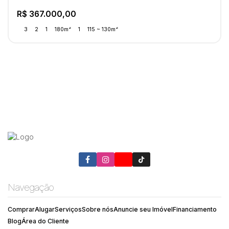
R$
367.000,00
3
2
1
180m²
1
115 ~ 130m²
Navegação
Comprar
Alugar
Serviços
Sobre nós
Anuncie seu Imóvel
Financiamento
Blog
Área do Cliente