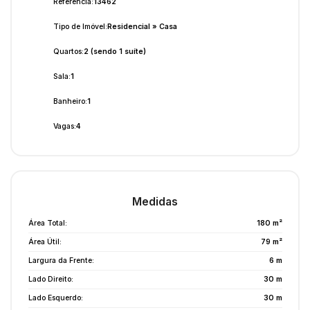
Referência:
13462
Tipo de Imóvel:
Residencial
»
Casa
Quartos:
2 (sendo 1 suíte)
Sala:
1
Banheiro:
1
Vagas:
4
Medidas
Área Total:
180 m²
Área Útil:
79 m²
Largura da Frente:
6 m
Lado Direito:
30 m
Lado Esquerdo:
30 m