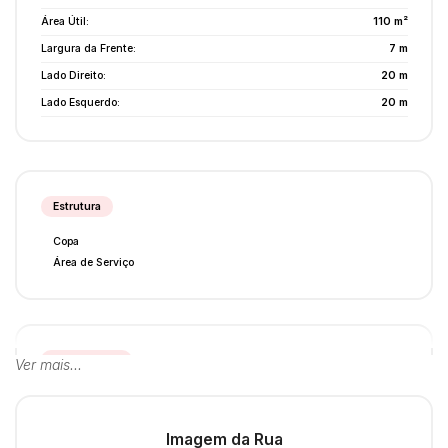
Área Útil:
110 m²
Largura da Frente:
7 m
Lado Direito:
20 m
Lado Esquerdo:
20 m
Estrutura
Copa
Área de Serviço
Acabamento
Ver mais...
Piso Frio
Imagem da Rua