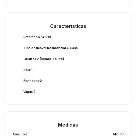
Características
Referência:
14639
Tipo de Imóvel:
Residencial
»
Casa
Quartos:
2 (sendo 1 suíte)
Sala:
1
Banheiros:
2
Vagas:
2
Medidas
Área Total:
140 m²