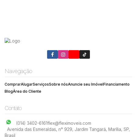
Navegação
Comprar
Alugar
Serviços
Sobre nós
Anuncie seu Imóvel
Financiamento
Blog
Área do Cliente
Contato
(014) 3402-6161
flex@fleximoveis.com
Avenida das Esmeraldas
,
n° 929
,
Jardim Tangará
,
Marília
,
SP
,
Brasil