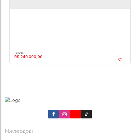
R$
240.000,00
Work Center - Centro - Comercial › Comercial
Marília
,
São Paulo
,
Brasil
Navegação
1
1
61m²