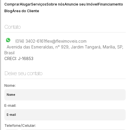
Comprar
Alugar
Serviços
Sobre nós
Anuncie seu Imóvel
Financiamento
Blog
Área do Cliente
Contato
(014) 3402-6161
flex@fleximoveis.com
Avenida das Esmeraldas
,
n° 929
,
Jardim Tangará
,
Marília
,
SP
,
Brasil
CRECI: J-16853
Deixe seu contato
Nome:
E-mail:
Telefone/Celular: