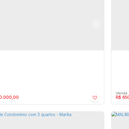
ERVA ALTOS DO BOSQUE - Residencial ›
BOU
a de Condomínio
Lot
ia
,
São Paulo
,
Brasil
Maríli
4
2
27
0.000,00
R$
650