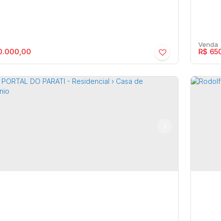
0.000,00
R$
650
o de Recreio São Tomé - Residencial ›
CON
cara
Cas
 de Recreio São Tomé
,
,
Brasil
Maríli
3