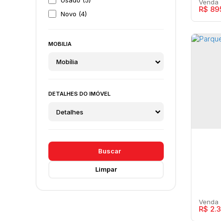
R$
89
Jardim Bancários (2)
Novo (4)
Jardim Bandeirantes (5)
Breve Lançamento (2)
Jardim Betânia (1)
Entrega (98%) (1)
MOBILIA
Jardim Califórnia (2)
Mobília
Jardim Cavallari (27)
Jard
Jardim Colibri (9)
Jardim Continental (6)
DETALHES DO IMÓVEL
Maríl
Jardim Cristo Rei (13)
Detalhes
Jardim Damasco I (4)
3
Jardim Damasco II (1)
Jardim Dirceu (2)
Buscar
Jardim Domingos de Léo (4)
Limpar
Jardim dos Lírios (3)
Jardim Eldorado (2)
Jardim Esmeralda (15)
R$
2.3
Jardim Esplanada (7)