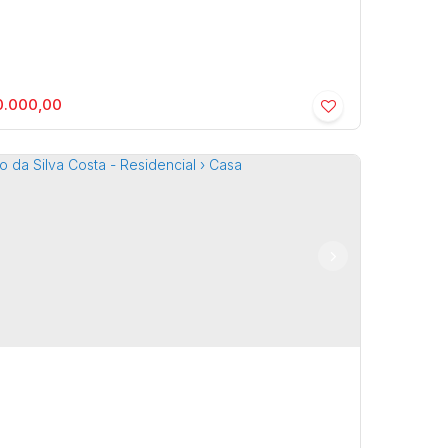
.000,00
D. PORTAL DO PARATI - Residencial ›
a de Condomínio
a
,
São Paulo
,
Brasil
2
200m²