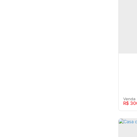
Jardim Maria Martha (11)
Jardim Marília (12)
RES
Jardim Monte Castelo (10)
Cas
Jardim Morumbi (7)
Maríl
Jardim Nacional (3)
Jardim Ohara (8)
3
Jardim Paraíso (1)
Jardim Parati (25)
Jardim Pérola (9)
Jardim Planalto (7)
Jardim Polyana (1)
Jardim Portal do Sol (30)
R$
30
Jardim Progresso (5)
Jardim Riviera (7)
Jardim Santa Antonieta (24)
Jardim Santa Gertrudes (16)