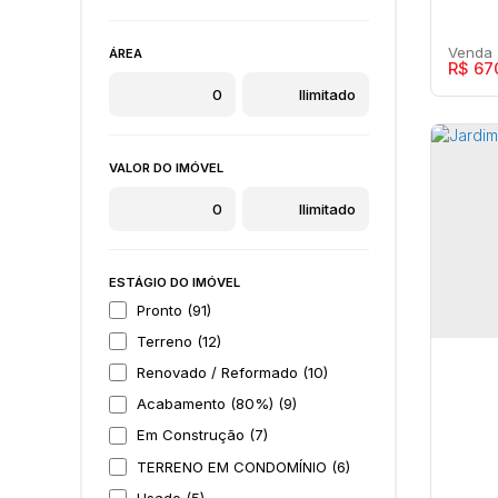
Dirceu (Distrito de Marilia) (2)
Distrito Industrial (15)
ÁREA
R$
67
Distrito Industrial Santo Barion (2)
Edson Jorge Júnior (2)
Fragata (67)
VALOR DO IMÓVEL
Hípica Paulista (6)
Jardim Acapulco (34)
CON
Cas
Jardim Adolpho Bim (4)
Maríl
Jardim Aeroporto (11)
ESTÁGIO DO IMÓVEL
Jardim Altos da Cidade (7)
Pronto (91)
Jardim Altos do Palmital (2)
Terreno (12)
3
Jardim Alvorada (18)
Renovado / Reformado (10)
Jardim América (10)
Acabamento (80%) (9)
Jardim Aparecida Nasser (6)
Em Construção (7)
Jardim Aquárius (15)
TERRENO EM CONDOMÍNIO (6)
Jardim Araxá (13)
Usado (5)