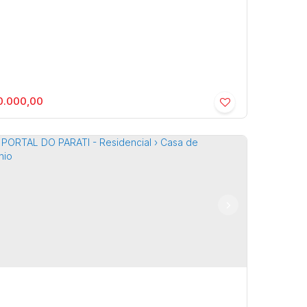
.000,00
o de Recreio São Tomé - Residencial ›
cara
 de Recreio São Tomé
,
,
Brasil