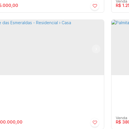
5.000,00
R$
1.2
im Maria Izabel - Residencial › Casa
Cond
Cas
ia
,
São Paulo
,
Brasil
Maríli
1
2
297m²
5
00.000,00
R$
380