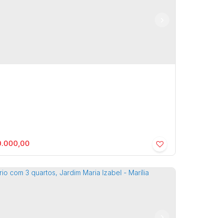
D. VALLE DO CANAÃ - Residencial ›
e/Terreno
a
,
São Paulo
,
Brasil
0m²
.000,00
BU - Fragata - Residencial ›
rtamento