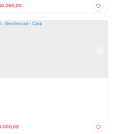
50.000,00
. Esmeralda Residence II - Residencial ›
a de Condomínio
a
,
São Paulo
,
Brasil
2
250m²
.000,00