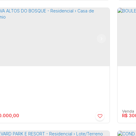
que das Esmeraldas - Residencial › Casa
Palm
ia
,
São Paulo
,
Brasil
Palmit
4
622m²
2
0.000,00
R$
30