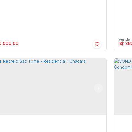
0.000,00
R$
360
D. VILLA VICENSA - Residencial › Casa
Síti
Condomínio
Chá
ia
,
São Paulo
,
Brasil
Sítio
2
2