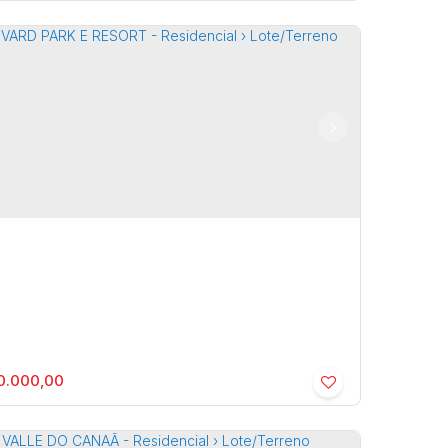
ital - Residencial › Casa
al
,
Marília
,
São Paulo
,
Brasil
3
2
250m²
0.000,00