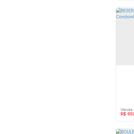
Jardim Estoril (2)
Jardim Flamingo (5)
Jardim Flora Rica (9)
Par
Jardim Florença (11)
Jardim Fontanelli (3)
Maríl
Jardim Guarujá (10)
Jardim Ipanema (1)
Jardim Itaipu (4)
7
Jardim Itamarati (1)
Jardim Jequitibá (17)
Jardim Lavínia (3)
Jardim Luciana (8)
Jardim Marajá (8)
R$
65
Jardim Marajó (9)
Jardim Marambaia (1)
Jardim Maria Izabel (106)