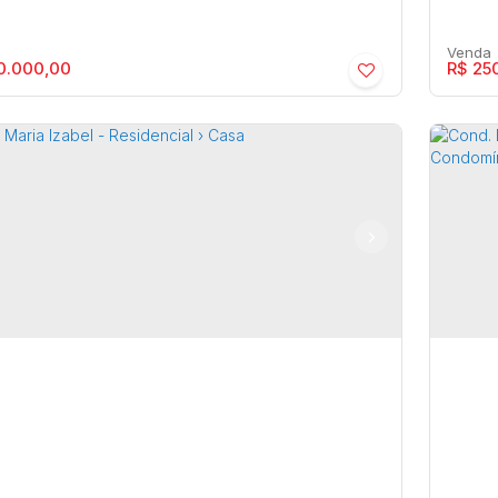
0.000,00
R$
250
D. PORTAL DO PARATI - Residencial ›
Rodo
a de Condomínio
ia
,
São Paulo
,
Brasil
Maríli
1
2
200m²
3