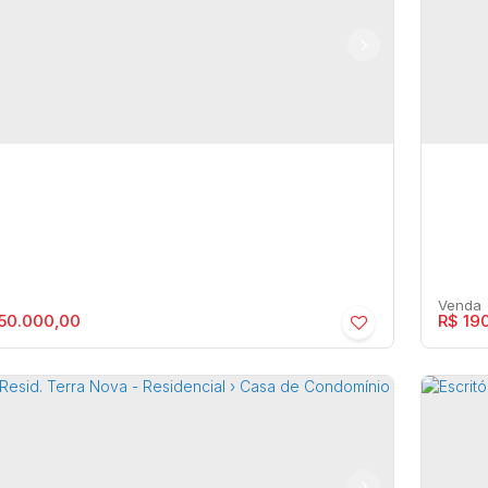
LEVARD PARK E RESORT - Residencial ›
CON
e/Terreno
Lot
ia
,
São Paulo
,
Brasil
Maríli
5m²
115
50.000,00
R$
190
a de Condomínio com 3 quartos - Marília
MALI
Apa