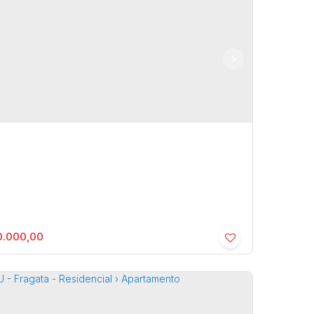
LEVARD PARK E RESORT - Residencial ›
e/Terreno
a
,
São Paulo
,
Brasil
5m²
.000,00