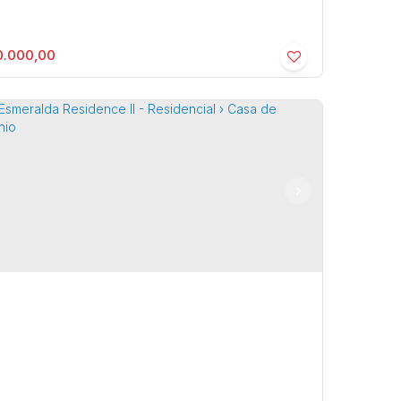
.000,00
lfo da Silva Costa - Residencial › Casa
a
,
São Paulo
,
Brasil
1
270m²