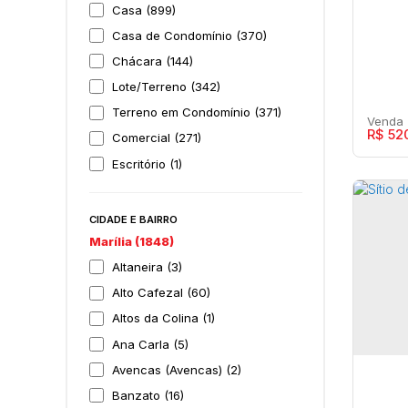
Casa (899)
Casa de Condomínio (370)
Chácara (144)
Lote/Terreno (342)
Terreno em Condomínio (371)
R$
52
Comercial (271)
Escritório (1)
Terreno (1)
Fazenda (23)
CIDADE E BAIRRO
Sítio (50)
Marília (1848)
CON
Outros (69)
Altaneira (3)
de 
Residencial e Comercial (1)
Alto Cafezal (60)
Maríl
Altos da Colina (1)
Ana Carla (5)
3
Avencas (Avencas) (2)
Banzato (16)