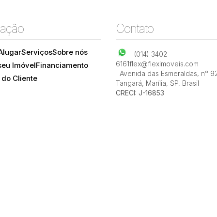
ação
Contato
Alugar
Serviços
Sobre nós
(014) 3402-
6161
flex@fleximoveis.com
seu Imóvel
Financiamento
Avenida das Esmeraldas
,
n° 9
 do Cliente
Tangará
,
Marília
,
SP
,
Brasil
CRECI: J-16853