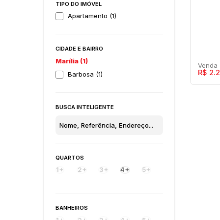
TIPO DO IMÓVEL
Apartamento (1)
CIDADE E BAIRRO
Marília (1)
R$
2.2
Barbosa (1)
BUSCA INTELIGENTE
Vill
Apa
QUARTOS
Barb
1+
2+
3+
4+
5+
4
BANHEIROS
1+
2+
3+
4+
5+