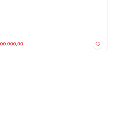
00.000,00
a Lobos - Barbosa - Residencial ›
rtamento
osa
,
Marília
,
São Paulo
,
Brasil
6
4
294m²