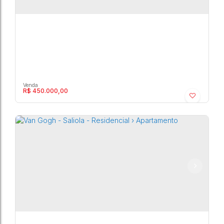
R$
450.000,00
Van Gogh - Boa Vista - Residencial ›
Apartamento
Boa Vista
,
Marília
,
São Paulo
,
Brasil
2
2
2