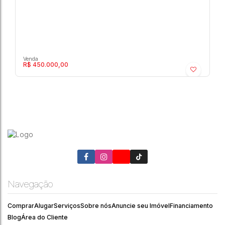
R$
450.000,00
Van Gogh - Saliola - Residencial › Apartamento
Saliola
,
Marília
,
São Paulo
,
Brasil
Navegação
2
2
2
70m²
Comprar
Alugar
Serviços
Sobre nós
Anuncie seu Imóvel
Financiamento
Blog
Área do Cliente