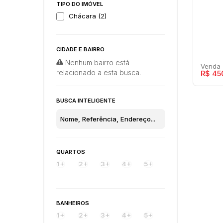
TIPO DO IMÓVEL
Chácara (2)
CIDADE E BAIRRO
Nenhum bairro está
relacionado a esta busca.
R$
45
BUSCA INTELIGENTE
Síti
Res
QUARTOS
Maríl
1+
2+
3+
4+
5+
37
BANHEIROS
1+
2+
3+
4+
5+