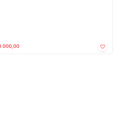
.000,00
o Recreio Estância Uberlândia -
dencial › Chácara
a
,
São Paulo
,
Brasil
00m²