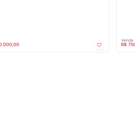
0.000,00
R$
750
o Recreio Estância Uberlândia -
Síti
idencial › Chácara
Resi
ia
,
São Paulo
,
Brasil
Maríli
00m²
50