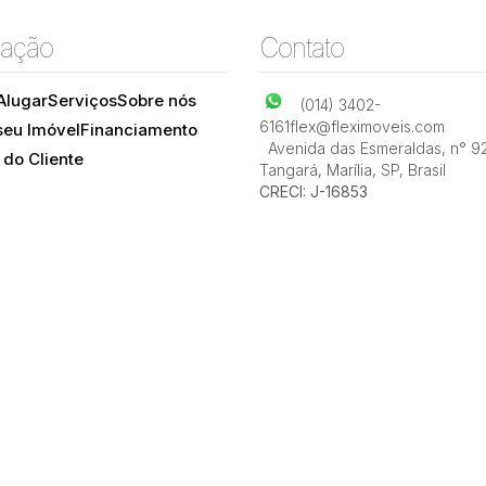
ação
Contato
Alugar
Serviços
Sobre nós
(014) 3402-
6161
flex@fleximoveis.com
seu Imóvel
Financiamento
Avenida das Esmeraldas
,
n° 9
 do Cliente
Tangará
,
Marília
,
SP
,
Brasil
CRECI: J-16853