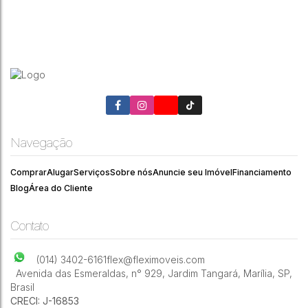
Royal Garden - Barbosa - Residencial ›
Apartamento
Barbosa
,
Marília
,
São Paulo
,
Brasil
Navegação
6
4
254m²
Comprar
Alugar
Serviços
Sobre nós
Anuncie seu Imóvel
Financiamento
Blog
Área do Cliente
Contato
(014) 3402-6161
flex@fleximoveis.com
Avenida das Esmeraldas
,
n° 929
,
Jardim Tangará
,
Marília
,
SP
,
Brasil
CRECI: J-16853