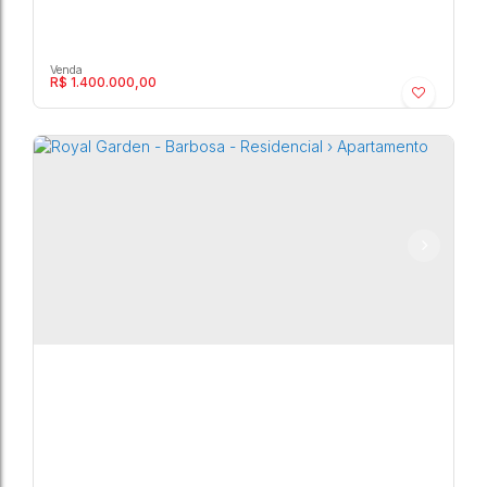
R$
1.400.000,00
Royal Garden - Barbosa - Residencial ›
Apartamento
Barbosa
,
Marília
,
São Paulo
,
Brasil
4
4