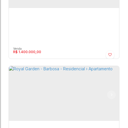
R$
1.400.000,00
Royal Garden - Barbosa - Residencial ›
Apartamento
Barbosa
,
Marília
,
São Paulo
,
Brasil
6
4
254m²