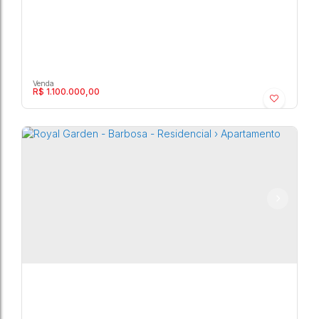
R$
1.100.000,00
Royal Garden - Barbosa - Residencial ›
Apartamento
Barbosa
,
Marília
,
São Paulo
,
Brasil
6
4
250m²