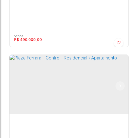
R$
490.000,00
Plaza Ferrara - Centro - Residencial ›
Apartamento
Centro
,
Marília
,
São Paulo
,
Brasil
3
3
2
83m²