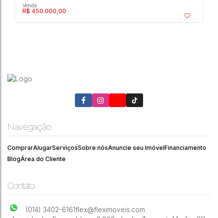
R$
450.000,00
Plaza Ferrara - Centro - Residencial ›
Apartamento
Centro
,
Marília
,
São Paulo
,
Brasil
Navegação
3
2
2
84m²
Comprar
Alugar
Serviços
Sobre nós
Anuncie seu Imóvel
Financiamento
Blog
Área do Cliente
Contato
(014) 3402-6161
flex@fleximoveis.com