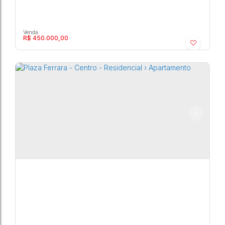
R$
450.000,00
Plaza Ferrara - Centro - Residencial ›
Apartamento
Centro
,
Marília
,
São Paulo
,
Brasil
3
1
2
83m²