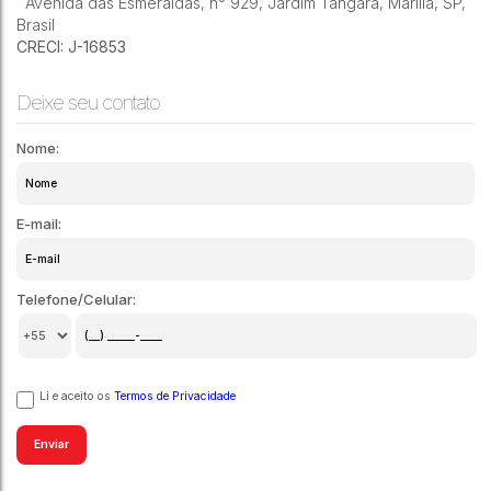
Avenida das Esmeraldas
,
n° 929
,
Jardim Tangará
,
Marília
,
SP
,
Brasil
CRECI: J-16853
Deixe seu contato
Nome:
E-mail:
Telefone/Celular:
Li e aceito os
Termos de Privacidade