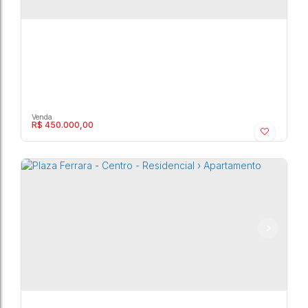
R$
450.000,00
Plaza Ferrara - Centro - Residencial ›
Apartamento
Centro
,
Marília
,
São Paulo
,
Brasil
3
2
2
83m²