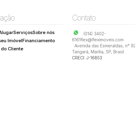
ação
Contato
Alugar
Serviços
Sobre nós
(014) 3402-
6161
flex@fleximoveis.com
seu Imóvel
Financiamento
Avenida das Esmeraldas
,
n° 9
 do Cliente
Tangará
,
Marília
,
SP
,
Brasil
CRECI: J-16853