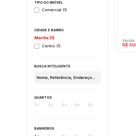
TIPO DO IMÓVEL
Comercial (1)
CIDADE E BAIRRO
Marília (1)
R$
60
Centro (1)
BUSCA INTELIGENTE
Naç
Com
QUARTOS
Maríl
1+
2+
3+
4+
5+
1
BANHEIROS
1+
2+
3+
4+
5+