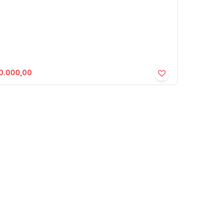
0.000,00
ões Unidas - Centro - Comercial ›
ercial
ia
,
São Paulo
,
Brasil
2
127m²