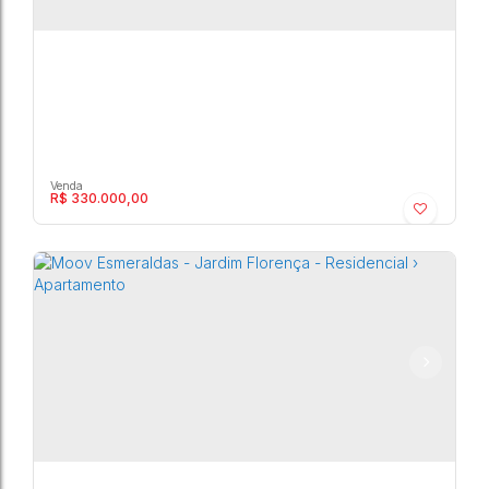
R$
330.000,00
Moov Esmeraldas - Residencial › Apartamento
Marília
,
São Paulo
,
Brasil
2
1
1
58m²