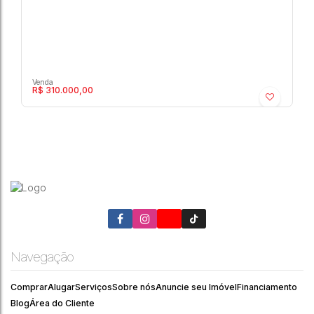
R$
310.000,00
Moov Esmeraldas - Jardim Florença -
Residencial › Apartamento
Jardim Florença
,
Marília
,
São Paulo
,
Brasil
Navegação
2
1
1
46m²
Comprar
Alugar
Serviços
Sobre nós
Anuncie seu Imóvel
Financiamento
Blog
Área do Cliente