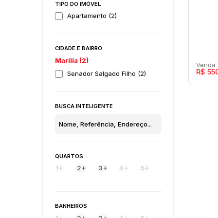
TIPO DO IMÓVEL
Apartamento (2)
CIDADE E BAIRRO
Marília (2)
R$
55
Senador Salgado Filho (2)
BUSCA INTELIGENTE
Mic
Res
QUARTOS
Senad
1+
2+
3+
4+
5+
3
BANHEIROS
1+
2+
3+
4+
5+