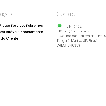
ação
Contato
Alugar
Serviços
Sobre nós
(014) 3402-
6161
flex@fleximoveis.com
seu Imóvel
Financiamento
Avenida das Esmeraldas
,
n° 9
 do Cliente
Tangará
,
Marília
,
SP
,
Brasil
CRECI: J-16853