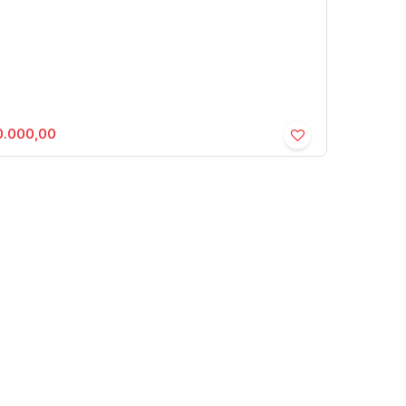
.000,00
aela - Senador Salgado Filho -
idencial › Apartamento
or Salgado Filho
,
Marília
,
São Paulo
,
Brasil
2
2
87m²