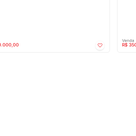
0.000,00
R$
350
haela - Senador Salgado Filho -
Mich
idencial › Apartamento
Res
or Salgado Filho
,
Marília
,
São Paulo
,
Brasil
Senad
3
3
130m²
2