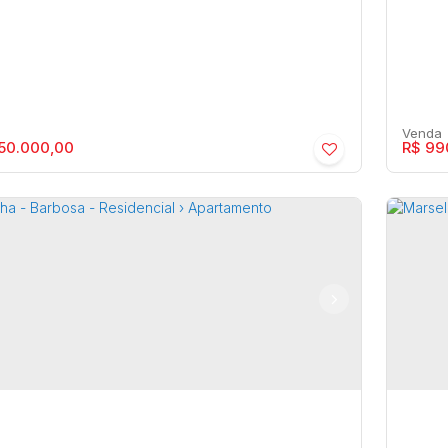
50.000,00
R$
99
elha - Barbosa - Residencial ›
Mars
rtamento
Apa
ia
,
São Paulo
,
Brasil
Barb
5 ~ 6
2
125m²
3