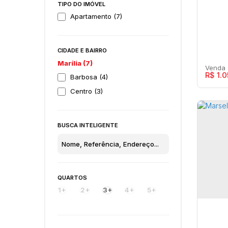
TIPO DO IMÓVEL
Apartamento (7)
CIDADE E BAIRRO
Marília (7)
R$
1.0
Barbosa (4)
Centro (3)
BUSCA INTELIGENTE
Mars
Apa
Maríl
QUARTOS
1+
2+
3+
4+
5+
3