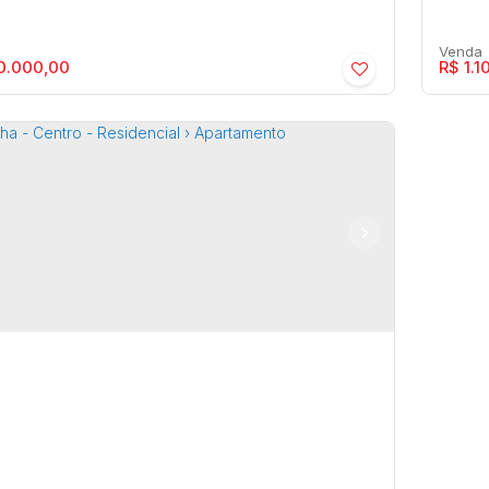
0.000,00
R$
1.1
elha - Barbosa - Residencial ›
Mars
rtamento
Apa
osa
,
Marília
,
São Paulo
,
Brasil
Centr
91m²
2