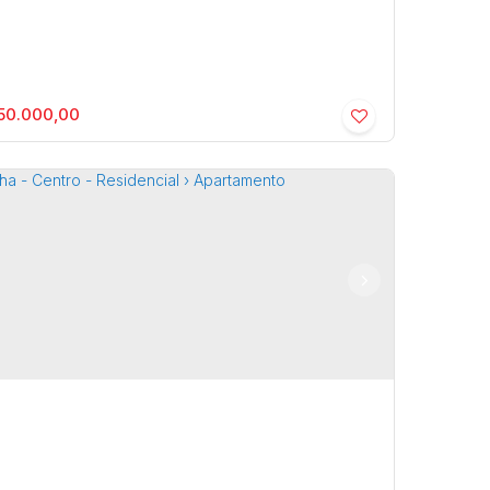
50.000,00
elha - Centro - Residencial ›
rtamento
o
,
Marília
,
São Paulo
,
Brasil
125m²