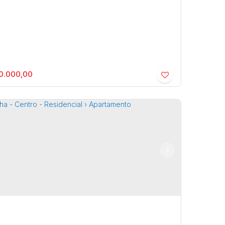
0.000,00
elha - Barbosa - Residencial ›
rtamento
osa
,
Marília
,
São Paulo
,
Brasil
3
2
125m²