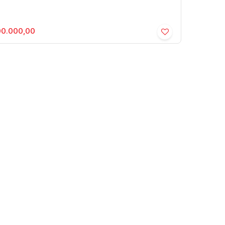
00.000,00
elha - Centro - Residencial ›
rtamento
o
,
Marília
,
São Paulo
,
Brasil
127m²