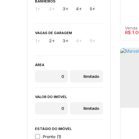
BANHEIROS
1+
2+
3+
4+
5+
R$
1.0
VAGAS DE GARAGEM
1+
2+
3+
4+
5+
ÁREA
Mars
Apa
Barb
VALOR DO IMÓVEL
4
ESTÁGIO DO IMÓVEL
Pronto (1)