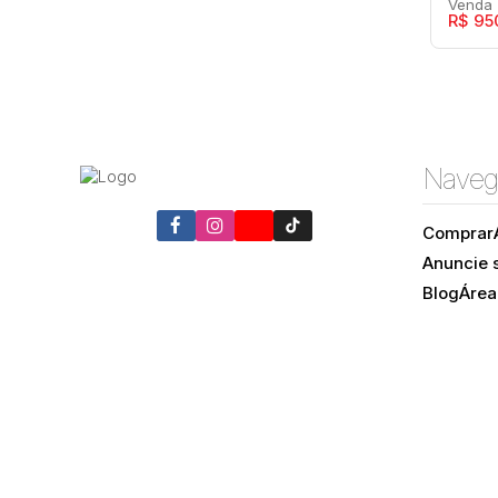
R$
95
Mars
Naveg
Apa
Cent
Comprar
Anuncie 
Blog
Área
2