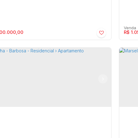
00.000,00
R$
1.0
elha - Barbosa - Residencial ›
Mars
rtamento
Apa
osa
,
Marília
,
São Paulo
,
Brasil
Centr
2
126m²
3