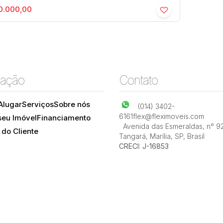
0.000,00
elha - Centro - Residencial ›
ação
Contato
rtamento
ro
,
Marília
,
São Paulo
,
Brasil
Alugar
Serviços
Sobre nós
(014) 3402-
6161
flex@fleximoveis.com
seu Imóvel
Financiamento
Avenida das Esmeraldas
,
n° 9
 do Cliente
Tangará
,
Marília
,
SP
,
Brasil
CRECI: J-16853