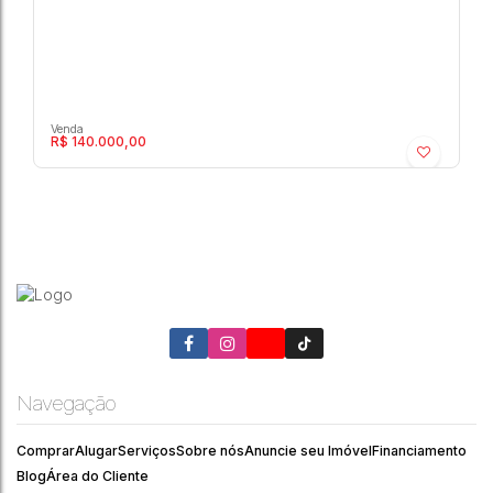
R$
140.000,00
Marrocos Residenciais - Casablanca -
Residencial › Apartamento
Marília
,
São Paulo
,
Brasil
Navegação
2
1
1
48m²
Comprar
Alugar
Serviços
Sobre nós
Anuncie seu Imóvel
Financiamento
Blog
Área do Cliente