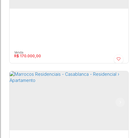
R$
170.000,00
Marrocos Residenciais - Casablanca -
Residencial › Apartamento
Marília
,
São Paulo
,
Brasil
2
1
1
48m²