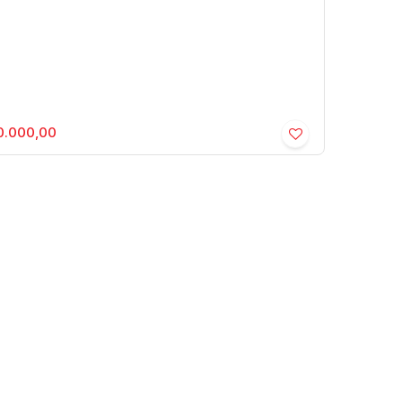
0.000,00
d. Chacara Estancia dos Ipes -
idencial › Chácara
ia
,
São Paulo
,
Brasil
2
2
5000m²