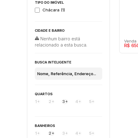
TIPO DO IMÓVEL
Chácara (1)
CIDADE E BAIRRO
Nenhum bairro está
relacionado a esta busca.
R$
65
BUSCA INTELIGENTE
Con
Res
QUARTOS
Maríl
1+
2+
3+
4+
5+
3
BANHEIROS
1+
2+
3+
4+
5+