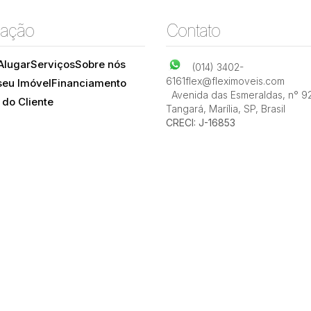
ação
Contato
Alugar
Serviços
Sobre nós
(014) 3402-
6161
flex@fleximoveis.com
seu Imóvel
Financiamento
Avenida das Esmeraldas
,
n° 9
 do Cliente
Tangará
,
Marília
,
SP
,
Brasil
CRECI: J-16853