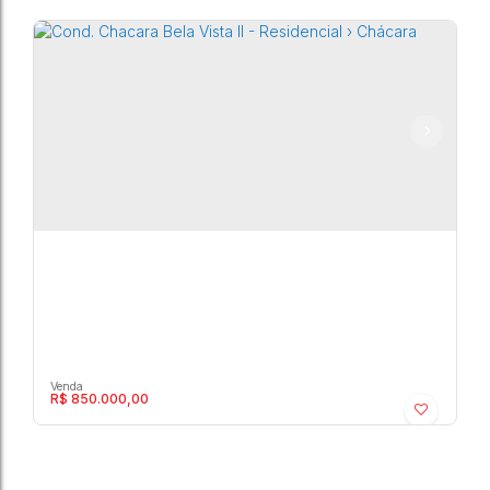
Cond. Chacara Bela Vista II - Residencial ›
Chácara
Marília
,
São Paulo
,
Brasil
3
4
4
3600m²
R$
850.000,00