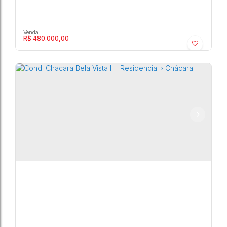
R$
480.000,00
Cond. Chacara Bela Vista II - Residencial ›
Chácara
Marília
,
São Paulo
,
Brasil
3
3800m²