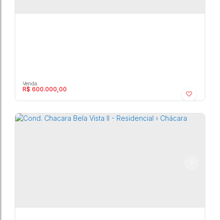
R$
600.000,00
COND. CHACARA BELA VISTA II - Residencial ›
Chácara
Marília
,
São Paulo
,
Brasil
3
3600m²