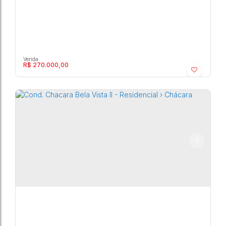
R$
270.000,00
Cond. Chacara Bela Vista II - Residencial ›
Chácara
Marília
,
São Paulo
,
Brasil
3454m²