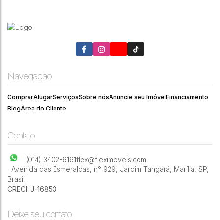
Cond. Chacara Bela Vista II - Residencial ›
Chácara
Marília
,
São Paulo
,
Brasil
Navegação
4
5
4
3500m²
Comprar
Alugar
Serviços
Sobre nós
Anuncie seu Imóvel
Financiamento
Blog
Área do Cliente
Contato
(014) 3402-6161
flex@fleximoveis.com
Avenida das Esmeraldas
,
n° 929
,
Jardim Tangará
,
Marília
,
SP
,
Brasil
CRECI: J-16853
Deixe seu contato