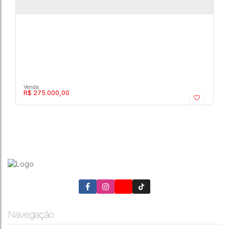
R$
275.000,00
Bela Vista - Jardim Betânia - Residencial › Casa
de Condomínio
Marília
,
São Paulo
,
Brasil
Navegação
2
2
1
107m²