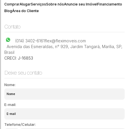
Comprar
Alugar
Serviços
Sobre nós
Anuncie seu Imóvel
Financiamento
Blog
Área do Cliente
Contato
(014) 3402-6161
flex@fleximoveis.com
Avenida das Esmeraldas
,
n° 929
,
Jardim Tangará
,
Marília
,
SP
,
Brasil
CRECI: J-16853
Deixe seu contato
Nome:
E-mail:
Telefone/Celular: