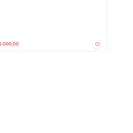
.000,00
nta - Centro - Residencial › Apartamento
o
,
Marília
,
São Paulo
,
Brasil
1
70m²