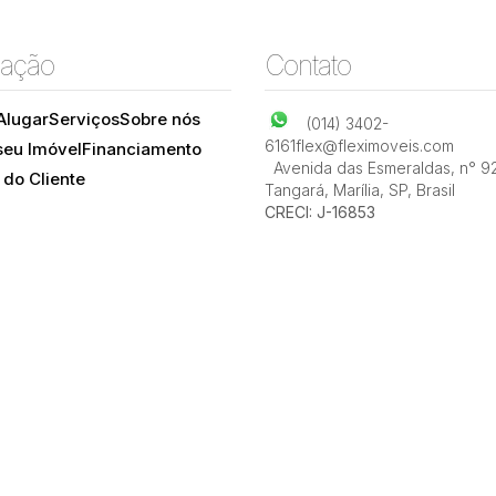
ação
Contato
Alugar
Serviços
Sobre nós
(014) 3402-
6161
flex@fleximoveis.com
seu Imóvel
Financiamento
Avenida das Esmeraldas
,
n° 9
 do Cliente
Tangará
,
Marília
,
SP
,
Brasil
CRECI: J-16853