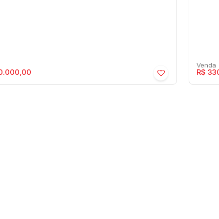
0.000,00
R$
330
anta - Centro - Residencial › Apartamento
Atla
ro
,
Marília
,
São Paulo
,
Brasil
Centr
1
1
60m²
2