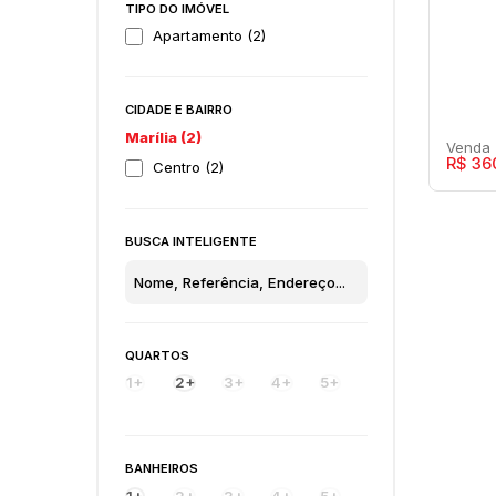
TIPO DO IMÓVEL
Apartamento (2)
CIDADE E BAIRRO
Marília (2)
R$
36
Centro (2)
BUSCA INTELIGENTE
Atl
QUARTOS
Cent
1+
2+
3+
4+
5+
2
BANHEIROS
1+
2+
3+
4+
5+