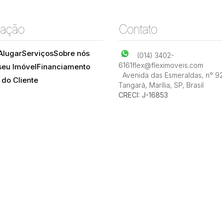
ação
Contato
Alugar
Serviços
Sobre nós
(014) 3402-
6161
flex@fleximoveis.com
seu Imóvel
Financiamento
Avenida das Esmeraldas
,
n° 9
 do Cliente
Tangará
,
Marília
,
SP
,
Brasil
CRECI: J-16853