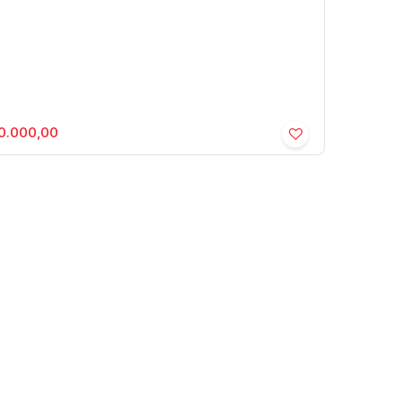
0.000,00
orés - Senador Salgado Filho -
idencial › Apartamento
or Salgado Filho
,
Marília
,
São Paulo
,
Brasil
1
1