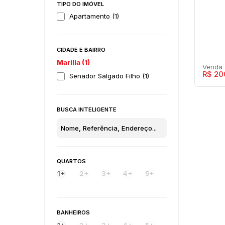
TIPO DO IMÓVEL
Apartamento (1)
CIDADE E BAIRRO
Marília (1)
R$
20
Senador Salgado Filho (1)
BUSCA INTELIGENTE
Aim
Res
QUARTOS
Senad
1+
2+
3+
4+
5+
1
BANHEIROS
1+
2+
3+
4+
5+