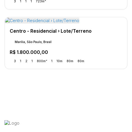
3
1
1
1
723m²
Centro - Residencial › Lote/Terreno
Marília, São Paulo, Brasil
R$
1.800.000,00
3
1
2
1
800m²
1
10m
80m
80m