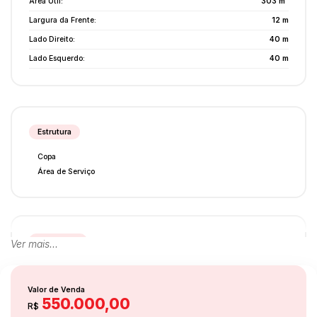
Área Útil:
303 m²
Largura da Frente:
12 m
Lado Direito:
40 m
Lado Esquerdo:
40 m
Estrutura
Copa
Área de Serviço
Destaques
Ver mais...
Escritório
Quintal
Valor de Venda
550.000,00
R$