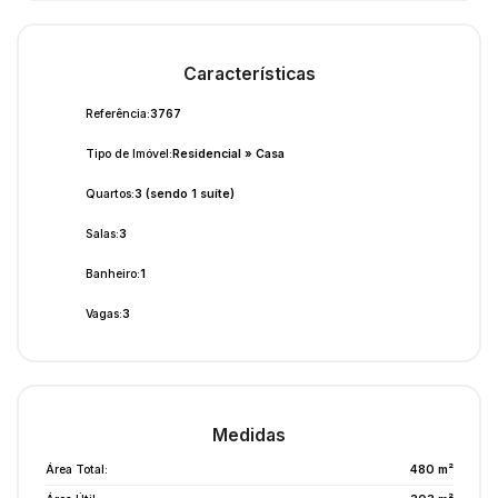
Características
Referência:
3767
Tipo de Imóvel:
Residencial
»
Casa
Quartos:
3 (sendo 1 suíte)
Salas:
3
Banheiro:
1
Vagas:
3
Medidas
Área Total:
480 m²