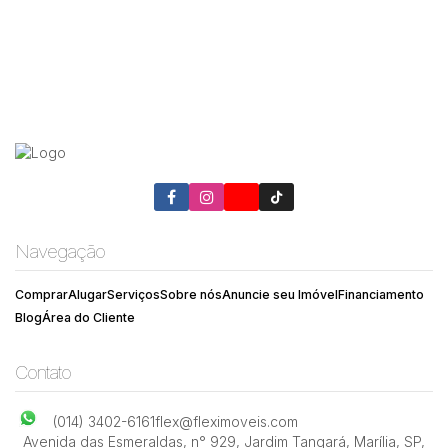
Navegação
Comprar
Alugar
Serviços
Sobre nós
Anuncie seu Imóvel
Financiamento
Blog
Área do Cliente
Contato
(014) 3402-6161
flex@fleximoveis.com
Avenida das Esmeraldas
,
n° 929
,
Jardim Tangará
,
Marília
,
SP
,