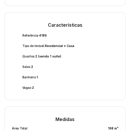
Características
Referência:
4189
Tipo de Imóvel:
Residencial
»
Casa
Quartos:
2 (sendo 1 suíte)
Salas:
2
Banheiro:
1
Vagas:
2
Medidas
Área Total:
198 m²