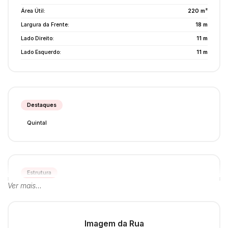
Área Útil:
220 m²
Largura da Frente:
18 m
Lado Direito:
11 m
Lado Esquerdo:
11 m
Destaques
Quintal
Estrutura
Ver mais...
Área de Serviço
Imagem da Rua