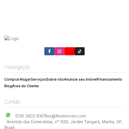
Navegação
Comprar
Alugar
Serviços
Sobre nós
Anuncie seu Imóvel
Financiamento
Blog
Área do Cliente
Contato
(014) 3402-6161
flex@fleximoveis.com
Avenida das Esmeraldas
,
n° 929
,
Jardim Tangará
,
Marília
,
SP
,
Brasil