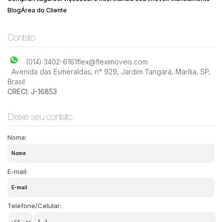
Blog
Área do Cliente
Contato
(014) 3402-6161
flex@fleximoveis.com
Avenida das Esmeraldas
,
n° 929
,
Jardim Tangará
,
Marília
,
SP
,
Brasil
CRECI: J-16853
Deixe seu contato
Nome:
E-mail:
Telefone/Celular: