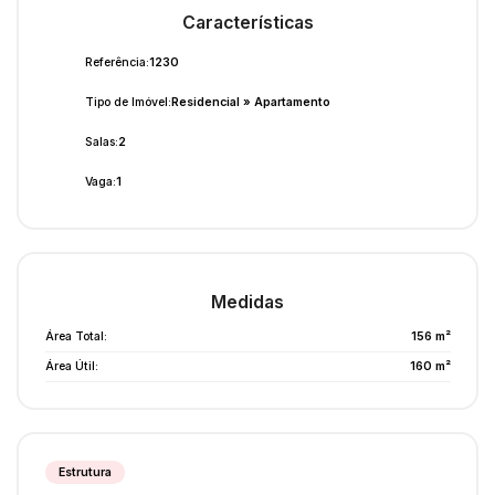
Características
Referência:
1230
Tipo de Imóvel:
Residencial
»
Apartamento
Salas:
2
Vaga:
1
Medidas
Área Total:
156 m²
Área Útil:
160 m²
Estrutura