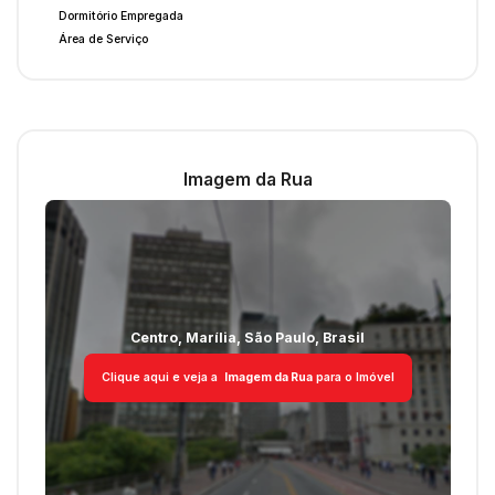
Dormitório Empregada
Área de Serviço
Imagem da Rua
Centro
,
Marília
,
São Paulo
,
Brasil
Clique aqui e veja a
Imagem da Rua
para o Imóvel